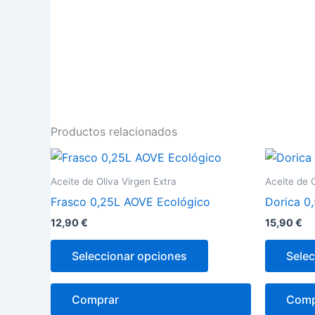
Productos relacionados
Este
producto
Aceite de Oliva Virgen Extra
Aceite de O
tiene
Frasco 0,25L AOVE Ecológico
Dorica 0
múltiples
12,90
€
15,90
€
variantes.
Las
Seleccionar opciones
Selec
opciones
se
Comprar
Comp
pueden