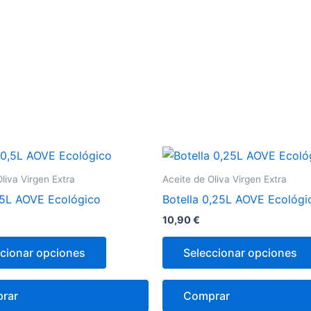
Este
producto
liva Virgen Extra
Aceite de Oliva Virgen Extra
tiene
,5L AOVE Ecológico
Botella 0,25L AOVE Ecológi
múltiples
10,90
€
variantes.
Las
cionar opciones
Seleccionar opciones
opciones
se
rar
Comprar
pueden