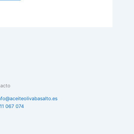
elegir
en
la
página
de
producto
acto
nfo@aceiteolivabasalto.es
11 067 074