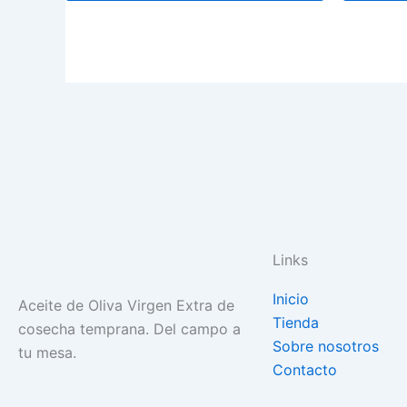
elegir
en
la
página
de
producto
Links
Inicio
Aceite de Oliva Virgen Extra de
Tienda
cosecha temprana. Del campo a
Sobre nosotros
tu mesa.
Contacto