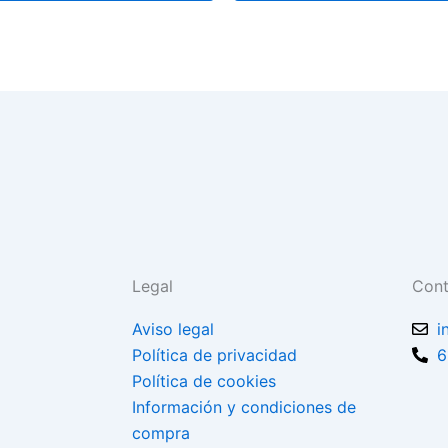
elegir
en
la
página
de
producto
Legal
Cont
Aviso legal
i
Política de privacidad
6
Política de cookies
Información y condiciones de
compra