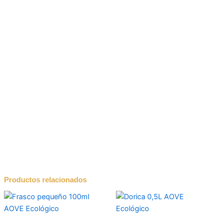
Productos relacionados
Est
pro
tien