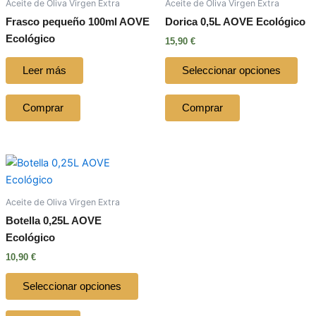
Aceite de Oliva Virgen Extra
Aceite de Oliva Virgen Extra
múlt
Frasco pequeño 100ml AOVE
Dorica 0,5L AOVE Ecológico
vari
Ecológico
15,90
€
Las
opc
Seleccionar opciones
Leer más
se
pue
Comprar
Comprar
eleg
en
la
Este
pág
producto
de
tiene
pro
Aceite de Oliva Virgen Extra
múltiples
Botella 0,25L AOVE
variantes.
Ecológico
Las
10,90
€
opciones
se
Seleccionar opciones
pueden
elegir